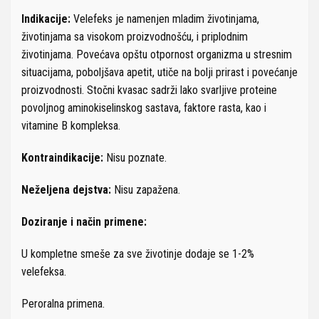
Indikacije:
Velefeks je namenjen mladim životinjama,
životinjama sa visokom proizvodnošću, i priplodnim
životinjama. Povećava opštu otpornost organizma u stresnim
situacijama, poboljšava apetit, utiče na bolji prirast i povećanje
proizvodnosti. Stočni kvasac sadrži lako svarljive proteine
povoljnog aminokiselinskog sastava, faktore rasta, kao i
vitamine B kompleksa.
Kontraindikacije:
Nisu poznate.
Ne
željena dejstva:
Nisu zapažena.
Doziranje i na
čin primene:
U kompletne smeše za sve životinje dodaje se 1-2%
velefeksa.
Peroralna primena.