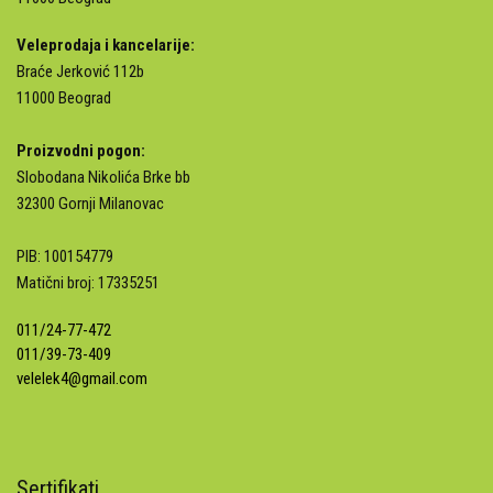
Veleprodaja i kancelarije:
Braće Jerković 112b
11000 Beograd
Proizvodni pogon:
Slobodana Nikolića Brke bb
32300 Gornji Milanovac
PIB: 100154779
Matični broj: 17335251
011/24-77-472
011/39-73-409
velelek4@gmail.com
Sertifikati