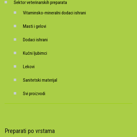
Sektor veterinarskih preparata
Vitaminsko-mineralni dodaci ishrani
Masti i gelovi
Dodaci ishrani
Kućni ljubimci
Lekovi
Sanitetski materijal
Svi proizvodi
Preparati po vrstama