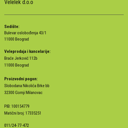
Velelek d.o.o
Sedište:
Bulevar oslobođenja 43/1
11000 Beograd
Veleprodaja i kancelarije:
Braće Jerković 112b
11000 Beograd
Proizvodni pogon:
Slobodana Nikolića Brke bb
32300 Gornji Milanovac
PIB: 100154779
Matični broj: 17335251
011/24-77-472