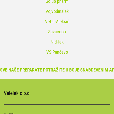
Golub pharm
Vojvodinalek
Vetal-Aleksić
Savacoop
Nid-lek
VS Pančevo
 NAŠE PREPARATE POTRAŽITE U BOJE SNABDEVENIM APOT
Velelek d.o.o