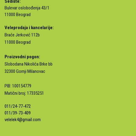
Sedište:
Bulevar oslobođenja 43/1
11000 Beograd
Veleprodaja i kancelarije:
Braće Jerković 112b
11000 Beograd
Proizvodni pogon:
Slobodana Nikolića Brke bb
32300 Gornji Milanovac
PIB: 100154779
Matični broj: 17335251
011/24-77-472
011/39-73-409
velelek4@gmail.com