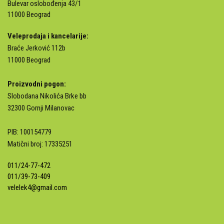
Bulevar oslobođenja 43/1
11000 Beograd
Veleprodaja i kancelarije:
Braće Jerković 112b
11000 Beograd
Proizvodni pogon:
Slobodana Nikolića Brke bb
32300 Gornji Milanovac
PIB: 100154779
Matični broj: 17335251
011/24-77-472
011/39-73-409
velelek4@gmail.com