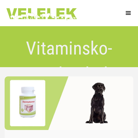
Vitaminsko-
mineralni dodaci
ishrani