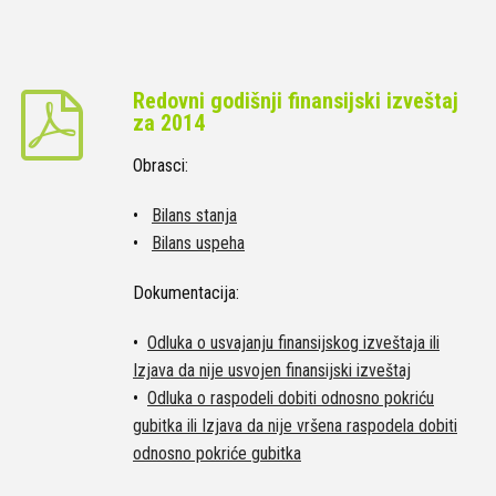
Redovni godišnji finansijski izveštaj
za 2014
Obrasci:
•
Bilans stanja
•
Bilans uspeha
Dokumentacija:
•
Odluka o usvajanju finansijskog izveštaja ili
Izjava da nije usvojen finansijski izveštaj
•
Odluka o raspodeli dobiti odnosno pokriću
gubitka ili Izjava da nije vršena raspodela dobiti
odnosno pokriće gubitka