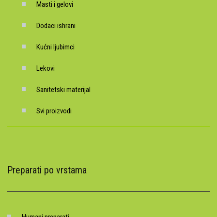
Masti i gelovi
Dodaci ishrani
Kućni ljubimci
Lekovi
Sanitetski materijal
Svi proizvodi
Preparati po vrstama