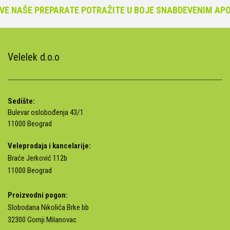
NAŠE PREPARATE POTRAŽITE U BOJE SNABDEVENIM APOTE
Velelek d.o.o
Sedište:
Bulevar oslobođenja 43/1
11000 Beograd
Veleprodaja i kancelarije:
Braće Jerković 112b
11000 Beograd
Proizvodni pogon:
Slobodana Nikolića Brke bb
32300 Gornji Milanovac