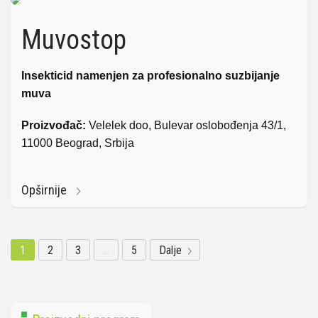
Muvostop
Insekticid namenjen za profesionalno suzbijanje
muva
Proizvođač:
Velelek doo, Bulevar oslobođenja 43/1,
11000 Beograd, Srbija
Opširnije
1
2
3
…
5
Dalje