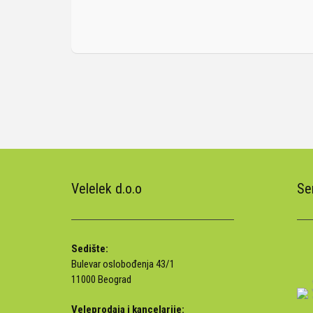
Velelek d.o.o
Ser
Sedište:
Bulevar oslobođenja 43/1
11000 Beograd
Veleprodaja i kancelarije: