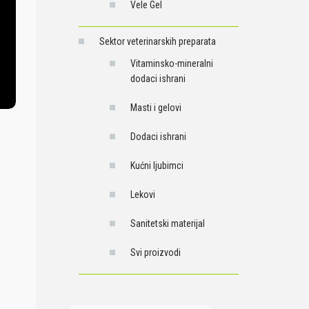
Vele Gel
Sektor veterinarskih preparata
Vitaminsko-mineralni
dodaci ishrani
Masti i gelovi
Dodaci ishrani
Kućni ljubimci
Lekovi
Sanitetski materijal
Svi proizvodi