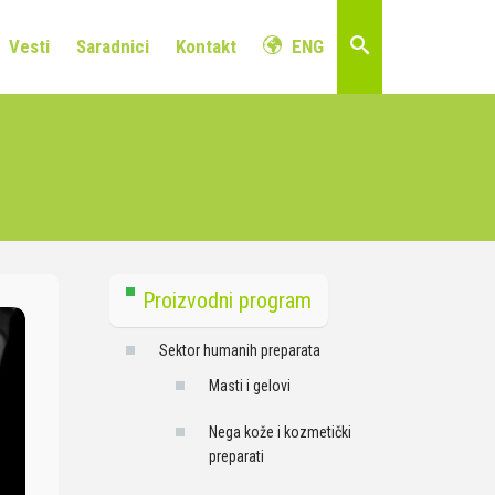
Vesti
Saradnici
Kontakt
ENG
Proizvodni program
Sektor humanih preparata
Masti i gelovi
Nega kože i kozmetički
preparati