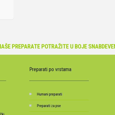
PREPARATE POTRAŽITE U BOJE SNABDEVENIM 
Preparati po vrstama
Humani preparati
Preparati za pse
čki