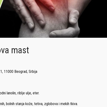
ova mast
/1, 11000 Beograd, Srbija
i lanolin, riblje ulje, eter.
ih, bolnih stanja kože, tetiva, zglobova i mekih tkiva.