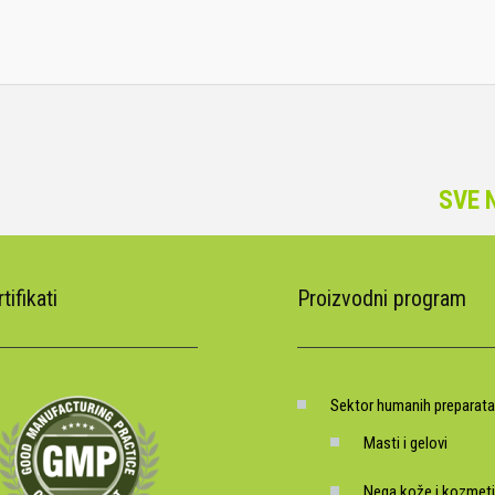
SVE NAŠE 
tifikati
Proizvodni program
Sektor humanih preparata
Masti i gelovi
Nega kože i kozmeti