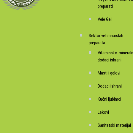
preparati
Vele Gel
Sektor veterinarskih
preparata
Vitaminsko-mineraln
dodaci ishrani
Masti i gelovi
Dodaci ishrani
Kućni ljubimci
Lekovi
Sanitetski materijal