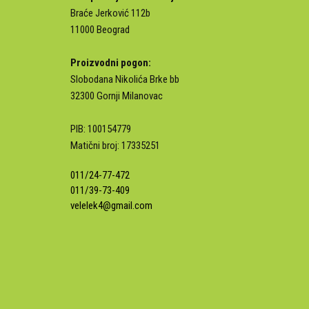
Braće Jerković 112b
11000 Beograd
Proizvodni pogon:
Slobodana Nikolića Brke bb
32300 Gornji Milanovac
PIB: 100154779
Matični broj: 17335251
011/24-77-472
011/39-73-409
velelek4@gmail.com