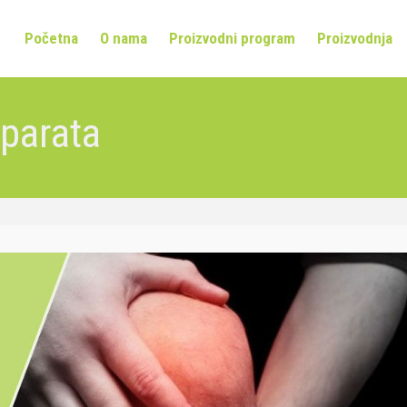
Početna
O nama
Proizvodni program
Proizvodnja
parata