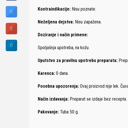
Kontraindikacije:
Nisu poznate.
Neželjena
dejstva:
Nisu zapažena.
Doziranje i
način
primene:
Spoljašnja upotreba, na kožu.
Uputstvo za pravilnu upotrebu preparata:
Prepa
Karenca:
0 dana.
Posebna
upozorenja:
Ovaj proizvod nije lek. Ču
Način
izdavanja:
Preparat se izdaje bez recepta.
Pakovanje:
Tuba 50 g.