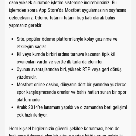
daha yüksek sürümde işletim sistemine indirebilirsiniz. Bu
işlemden sonra App Store’da Mostbet uygulamasının sayfasına
geleceksiniz. Ödeme tutarını tutarın beş katı olarak bahis
yapmanız gerekir.
Site, popüler ödeme platformlarıyla kolay gezinme ve
etkileşim sağlar.
Kil veya kumda birbiri ardına turnuva kazanan tipik kil
oyuncuları vardır ve sertte ilk turlarda elenirler.
Oyunun avantajlarından biri, yüksek RTP veya geri dönüş
yüzdesidir.
Mostbet online casino, dünyanın dört bir yanından yüzlerce
spor karşılaşmasında oranlar ve bahis hatları sunan bir spor
platformudur.
Aralık 2014’te lansmanı yapıldı ve o zamandan beri gelişimi
çok hızlı ilerliyor.
Hem kişisel bilgilerinizin güvenli şekilde korunması, hem de