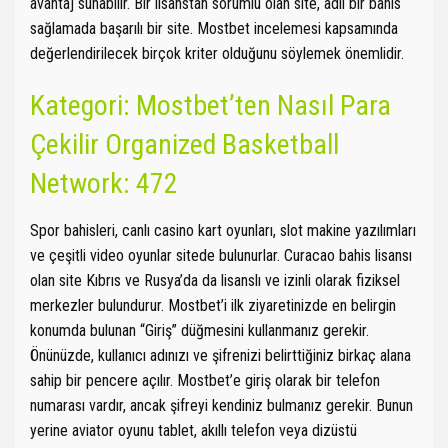
avantaj sunabilir. Bir lisanstan sorumlu olan site, adil bir bahis
sağlamada başarılı bir site. Mostbet incelemesi kapsamında
değerlendirilecek birçok kriter olduğunu söylemek önemlidir.
Kategori: Mostbet’ten Nasıl Para
Çekilir Organized Basketball
Network: 472
Spor bahisleri, canlı casino kart oyunları, slot makine yazılımları
ve çeşitli video oyunlar sitede bulunurlar. Curacao bahis lisansı
olan site Kıbrıs ve Rusya’da da lisanslı ve izinli olarak fiziksel
merkezler bulundurur. Mostbet’i ilk ziyaretinizde en belirgin
konumda bulunan “Giriş” düğmesini kullanmanız gerekir.
Önünüzde, kullanıcı adınızı ve şifrenizi belirttiğiniz birkaç alana
sahip bir pencere açılır. Mostbet’e giriş olarak bir telefon
numarası vardır, ancak şifreyi kendiniz bulmanız gerekir. Bunun
yerine aviator oyunu tablet, akıllı telefon veya dizüstü