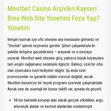
Mostbet Casino Arşivleri Kayseri
Bina Web Site Yönetimi Feza Yap?
Yönetim
İletişim kurmak için ofis sitesinin ana menüsüne gitmeniz ve
“Destek” işlevini seçmeniz gerekir. Şirket çalışanlarıyla iki
şekilde iletişime geçebilirsiniz – arayarak ve e-postaya
yazarak. Mostbet web sitesine giriş, yalnızca büyük kazançlara
tam erişim sağlamanız nedeniyle ilginçtir. Bahisçi, özel bir ofisi
olan oyunculara özel hediyeler dağıtır. Şu anda özel
promosyonlar ve garantili ödüller mevcut değildir, ancak
Mostbet benzersiz bir teşvik programı üzerinde çalışmaktadır.
Ancak yine de avantajlı bir bonus teklifi var, aynada da geçerli.
58 bin hektarlık korunan alan olarak gerçek etkinlikler, argo,
arkeolojik alanlar ve kentsel alanlardan esinlenmiştir.