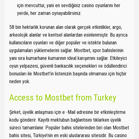
için mevcuttur, yani en sevdiğiniz casino oyunlarını her
yerde, her zaman oynayabilirsiniz.
58 bin hektarlık korunan alan olarak gerçek etkinlikler, argo,
arkeolojik alanlar ve kentsel alanlardan esinlenmiştir. Bu ayrıca
kullanıcıların oyunları ve diğer popüler ve istekte bulunan
uygulamaları yüklemelerini sağlar. Mostbet, spor bahislerinin
yanı sıra kumarhane kumarının ideal karışımını sağlar. Etkileyici
oyun yelpazesi, güvenli bankacılık seçenekleri ve ödüllendirici
bonusları ile Mostbet’in listenizin başında olmaması için hiçbir
neden yok.
Access to Mostbet from Turkey
Şirket, üyelik anlaşması için e -Mail adresine bir etkinleştirme
kodu gönderir. Kayıtlı mektubun bağlantısını tıklarken üyelik
süreci tamamlanır. Popüler bahis sitelerinden biri olan Mostbet
bahis sitesi, Türkiye’nin en eski uluslararası sitesidir. Bu casino