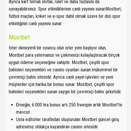
Ayrıca kart temalı slotlar, rulet ve daha fazlasını da
oynayabilirsiniz. Spor etkinliklerinin canlı yayınını sunarMostbet,
futbol maçları, kriket ve e-spor dahil olmak üzere bir dizi spor
etkinliğinin canlı yayınını sunar.
Mostbet
İster deneyimli bir oyuncu olun ister yeni başlıyor olun,
Mostbet para yatırmanızı ve çekmenizi kolaylaştıracak birçok
uygun ödeme seçeneğine sahiptir. Mostbet, çeşitli spor
bahisleri seçenekleri ve casino oyunları sunan mükemmel bir
çevrimiçi bahis sitesidir. Ayrıca canlı yayın işlevleri ve yeni
müşteriler için harika bir bonus sunar. Mostbet, çeşitli spor
bahisleri seçenekleri sunan saygın bir çevrimiçi bahis şirketidir.
Örneğin, 6.000 lira bonus artı 250 freespin artık Mostbet’te
mevcut.
Usta editörler tarafından oluşturulan Mostbet güncel giriş
adresimiz oldukça kazandıran casino sitesidir.