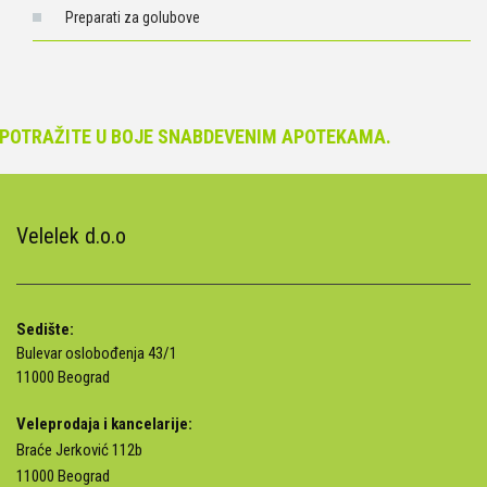
Preparati za golubove
E U BOJE SNABDEVENIM APOTEKAMA.
Velelek d.o.o
Sedište:
Bulevar oslobođenja 43/1
11000 Beograd
Veleprodaja i kancelarije:
Braće Jerković 112b
11000 Beograd