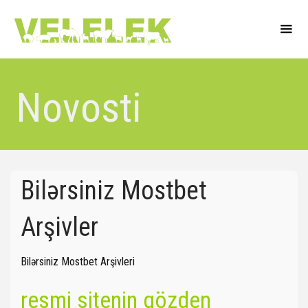
Novosti
Bilərsiniz Mostbet
Arşivler
Bilərsiniz Mostbet Arşivleri
resmi sitenin gözden