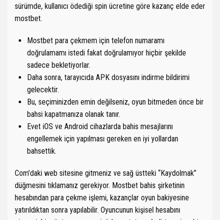
sürümde, kullanıcı ödediği spin ücretine göre kazanç elde eder
mostbet.
Mostbet para çekmem için telefon numaramı
doğrulamamı istedi fakat doğrulamıyor hiçbir şekilde
sadece bekletiyorlar.
Daha sonra, tarayıcıda APK dosyasını indirme bildirimi
gelecektir.
Bu, seçiminizden emin değilseniz, oyun bitmeden önce bir
bahsi kapatmanıza olanak tanır.
Evet iOS ve Android cihazlarda bahis mesajlarını
engellemek için yapılması gereken en iyi yollardan
bahsettik.
Com’daki web sitesine gitmeniz ve sağ üstteki “Kaydolmak”
düğmesini tıklamanız gerekiyor. Mostbet bahis şirketinin
hesabından para çekme işlemi, kazançlar oyun bakiyesine
yatırıldıktan sonra yapılabilir. Oyuncunun kişisel hesabını