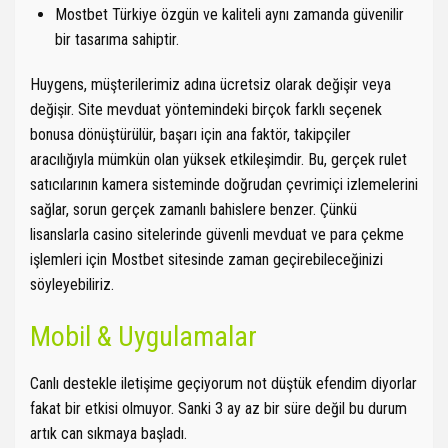
Mostbet Türkiye özgün ve kaliteli aynı zamanda güvenilir
bir tasarıma sahiptir.
Huygens, müşterilerimiz adına ücretsiz olarak değişir veya
değişir. Site mevduat yöntemindeki birçok farklı seçenek
bonusa dönüştürülür, başarı için ana faktör, takipçiler
aracılığıyla mümkün olan yüksek etkileşimdir. Bu, gerçek rulet
satıcılarının kamera sisteminde doğrudan çevrimiçi izlemelerini
sağlar, sorun gerçek zamanlı bahislere benzer. Çünkü
lisanslarla casino sitelerinde güvenli mevduat ve para çekme
işlemleri için Mostbet sitesinde zaman geçirebileceğinizi
söyleyebiliriz.
Mobil & Uygulamalar
Canlı destekle iletişime geçiyorum not düştük efendim diyorlar
fakat bir etkisi olmuyor. Sanki 3 ay az bir süre değil bu durum
artık can sıkmaya başladı.