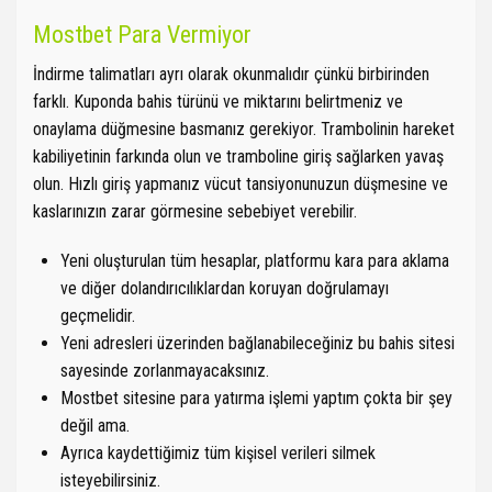
Mostbet Para Vermiyor
İndirme talimatları ayrı olarak okunmalıdır çünkü birbirinden
farklı. Kuponda bahis türünü ve miktarını belirtmeniz ve
onaylama düğmesine basmanız gerekiyor. Trambolinin hareket
kabiliyetinin farkında olun ve tramboline giriş sağlarken yavaş
olun. Hızlı giriş yapmanız vücut tansiyonunuzun düşmesine ve
kaslarınızın zarar görmesine sebebiyet verebilir.
Yeni oluşturulan tüm hesaplar, platformu kara para aklama
ve diğer dolandırıcılıklardan koruyan doğrulamayı
geçmelidir.
Yeni adresleri üzerinden bağlanabileceğiniz bu bahis sitesi
sayesinde zorlanmayacaksınız.
Mostbet sitesine para yatırma işlemi yaptım çokta bir şey
değil ama.
Ayrıca kaydettiğimiz tüm kişisel verileri silmek
isteyebilirsiniz.